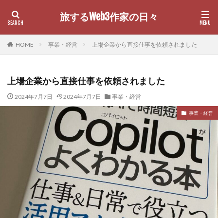
旅するWeb3作家の日々
カテゴリー
HOME
事業・経営
上場企業から直接仕事を依頼されました
上場企業から直接仕事を依頼されました
検索
2024年7月7日
2024年7月7日
事業・経営
事業・経営