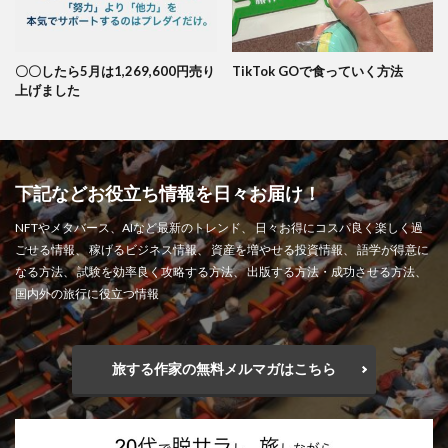
〇〇したら5月は1,269,600円売り
TikTok GOで食っていく方法
上げました
下記などお役立ち情報を日々お届け！
NFTやメタバース、AIなど最新のトレンド、 日々お得にコスパ良く楽しく過
ごせる情報、 稼げるビジネス情報、 資産を増やせる投資情報、 語学が得意に
なる方法、 試験を効率良く攻略する方法、 出版する方法・成功させる方法、
国内外の旅行に役立つ情報
旅する作家の無料メルマガはこちら