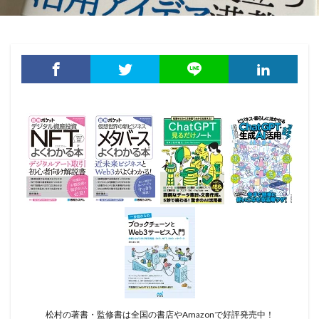
松村の著書・監修書は全国の書店やAmazonで好評発売中！