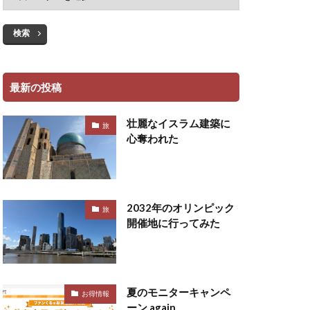
検索
最新の投稿
壮麗なイスラム建築に
旅
心奪われた
2032年のオリンピック
旅
開催地に行ってみた
夏のモニターキャンペ
お得情報
ーン again