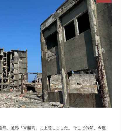
端島、通称「軍艦島」に上陸しました。 そこで偶然、今度