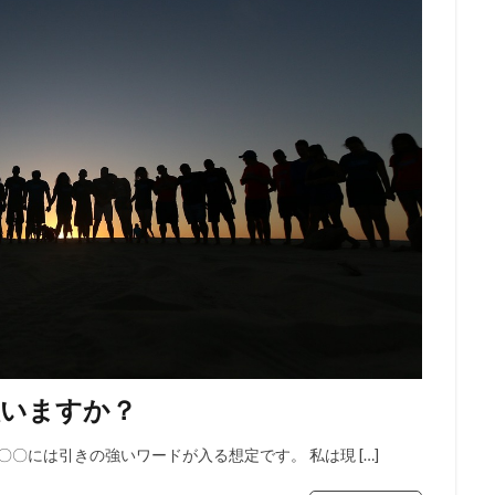
人いますか？
 〇〇には引きの強いワードが入る想定です。 私は現 […]