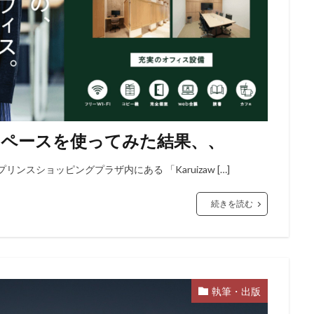
グスペースを使ってみた結果、、
スショッピングプラザ内にある 「Karuizaw […]
続きを読む
執筆・出版