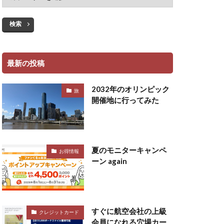
検索
最新の投稿
2032年のオリンピック
旅
開催地に行ってみた
夏のモニターキャンペ
お得情報
ーン again
すぐに航空会社の上級
クレジットカード
会員になれる穴場カー