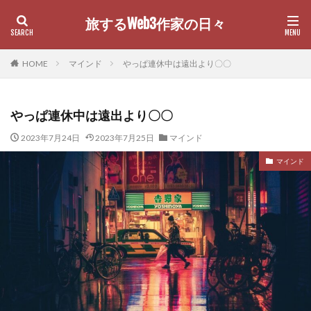
旅するWeb3作家の日々
カテゴリー
HOME
マインド
やっぱ連休中は遠出より〇〇
やっぱ連休中は遠出より〇〇
検索
2023年7月24日
2023年7月25日
マインド
マインド