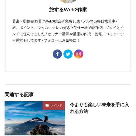
旅するWeb3作家
著書・監修書13冊 / Web3総合研究所 代表 / メルマガ毎日執筆中 /
旅、ポイント、マイル、クレカ好き✈️英検一級 通訳案内士 / タイとイ
ンドに住んでました / セミナー講師や講座の作成・監修、コミュニテ
ィ運営もしてます / フォローはお気軽に！
関連する記事
今よりも楽しい未来を手に入
マインド
れる方法