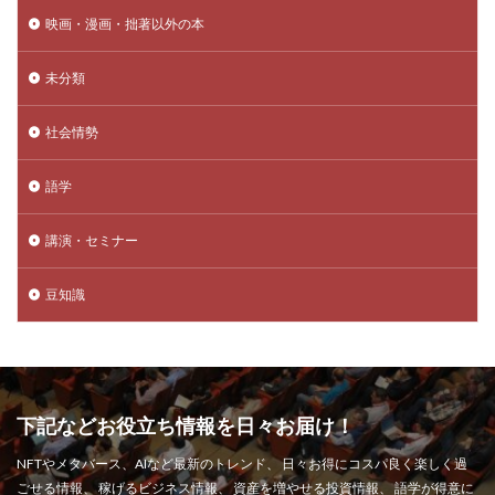
映画・漫画・拙著以外の本
未分類
社会情勢
語学
講演・セミナー
豆知識
下記などお役立ち情報を日々お届け！
NFTやメタバース、AIなど最新のトレンド、 日々お得にコスパ良く楽しく過
ごせる情報、 稼げるビジネス情報、 資産を増やせる投資情報、 語学が得意に