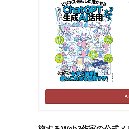
A
旅するWeb3作家の公式