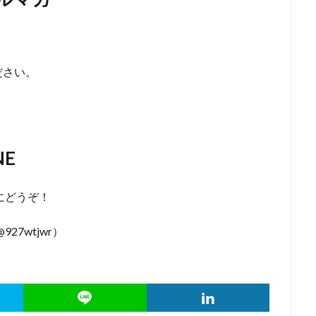
ださい。
）
NE
にどうぞ！
927wtjwr）