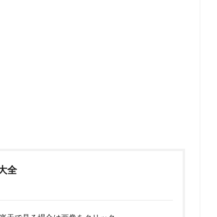
！
ア大全