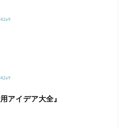
742a9
742a9
I活用アイデア大全』
！