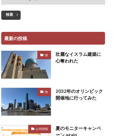
検索
最新の投稿
壮麗なイスラム建築に
旅
心奪われた
2032年のオリンピック
旅
開催地に行ってみた
夏のモニターキャンペ
お得情報
ーン again