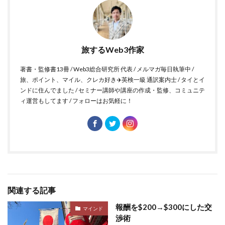
旅するWeb3作家
著書・監修書13冊 / Web3総合研究所 代表 / メルマガ毎日執筆中 /
旅、ポイント、マイル、クレカ好き✈️英検一級 通訳案内士 / タイとイ
ンドに住んでました / セミナー講師や講座の作成・監修、コミュニテ
ィ運営もしてます / フォローはお気軽に！
関連する記事
報酬を$200→$300にした交
マインド
渉術