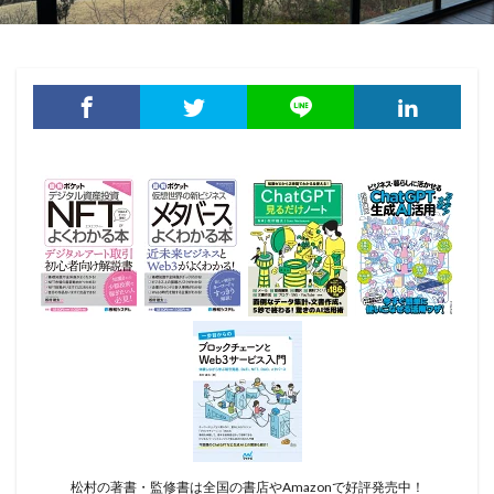
松村の著書・監修書は全国の書店やAmazonで好評発売中！