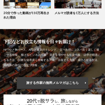
20分で作った動画が110万再生さ
メルマガ読者を1万人にする方法
れた理由
下記などお役立ち情報を日々お届け！
NFTやメタバース、AIなど最新のトレンド、 日々お得にコスパ良く楽しく過
ごせる情報、 稼げるビジネス情報、 資産を増やせる投資情報、 語学が得意に
なる方法、 試験を効率良く攻略する方法、 出版する方法・成功させる方法、
国内外の旅行に役立つ情報
旅する作家の無料メルマガはこちら