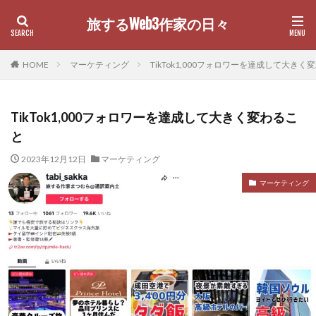
旅するWeb3作家の日々
カテゴリー
HOME
マーケティング
TikTok1,000フォロワーを達成して大きく
TikTok1,000フォロワーを達成して大きく変わるこ
検索
と
2023年12月12日
マーケティング
マーケティング