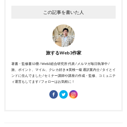
この記事を書いた人
旅するWeb3作家
著書・監修書13冊 / Web3総合研究所 代表 / メルマガ毎日執筆中 /
旅、ポイント、マイル、クレカ好き✈️英検一級 通訳案内士 / タイとイ
ンドに住んでました / セミナー講師や講座の作成・監修、コミュニテ
ィ運営もしてます / フォローはお気軽に！