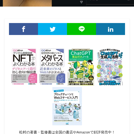
松村の著書・監修書は全国の書店やAmazonで好評発売中！