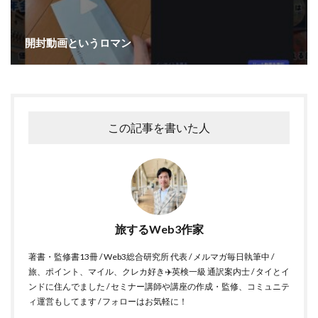
開封動画というロマン
この記事を書いた人
旅するWeb3作家
著書・監修書13冊 / Web3総合研究所 代表 / メルマガ毎日執筆中 /
旅、ポイント、マイル、クレカ好き✈️英検一級 通訳案内士 / タイとイ
ンドに住んでました / セミナー講師や講座の作成・監修、コミュニテ
ィ運営もしてます / フォローはお気軽に！