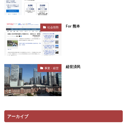
For 熊本
社会情勢
経世済民
事業・経営
アーカイブ