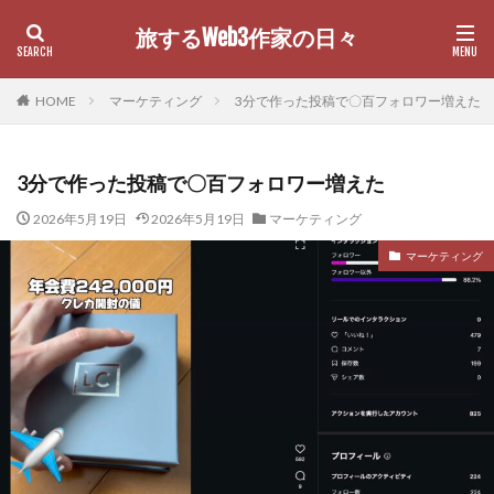
旅するWeb3作家の日々
カテゴリー
HOME
マーケティング
3分で作った投稿で〇百フォロワー増えた
3分で作った投稿で〇百フォロワー増えた
検索
2026年5月19日
2026年5月19日
マーケティング
マーケティング