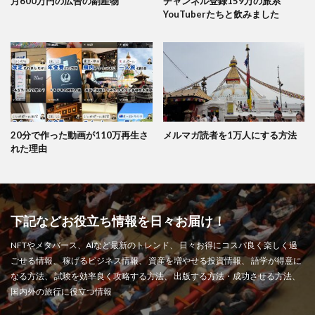
月600万円の広告の副産物
チャンネル登録159万の旅系
YouTuberたちと飲みました
20分で作った動画が110万再生さ
メルマガ読者を1万人にする方法
れた理由
下記などお役立ち情報を日々お届け！
NFTやメタバース、AIなど最新のトレンド、 日々お得にコスパ良く楽しく過
ごせる情報、 稼げるビジネス情報、 資産を増やせる投資情報、 語学が得意に
なる方法、 試験を効率良く攻略する方法、 出版する方法・成功させる方法、
国内外の旅行に役立つ情報