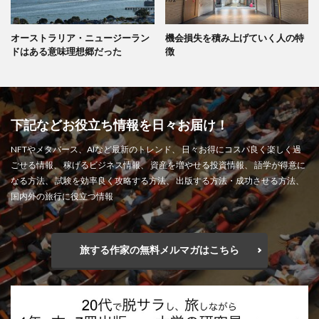
オーストラリア・ニュージーラン
機会損失を積み上げていく人の特
ドはある意味理想郷だった
徴
下記などお役立ち情報を日々お届け！
NFTやメタバース、AIなど最新のトレンド、 日々お得にコスパ良く楽しく過
ごせる情報、 稼げるビジネス情報、 資産を増やせる投資情報、 語学が得意に
なる方法、 試験を効率良く攻略する方法、 出版する方法・成功させる方法、
国内外の旅行に役立つ情報
旅する作家の無料メルマガはこちら