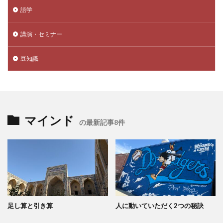
語学
講演・セミナー
豆知識
マインド
の最新記事8件
足し算と引き算
人に動いていただく2つの秘訣