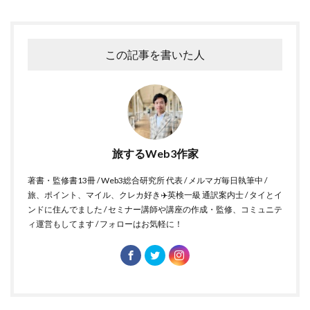
この記事を書いた人
旅するWeb3作家
著書・監修書13冊 / Web3総合研究所 代表 / メルマガ毎日執筆中 /
旅、ポイント、マイル、クレカ好き✈️英検一級 通訳案内士 / タイとイ
ンドに住んでました / セミナー講師や講座の作成・監修、コミュニテ
ィ運営もしてます / フォローはお気軽に！