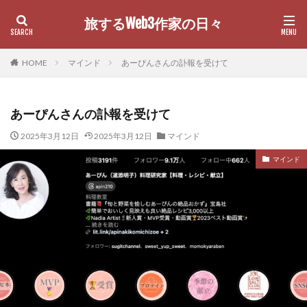
旅するWeb3作家の日々
カテゴリー
HOME
マインド
あーぴんさんの訃報を受けて
あーぴんさんの訃報を受けて
検索
2025年3月12日
2025年3月12日
マインド
マインド