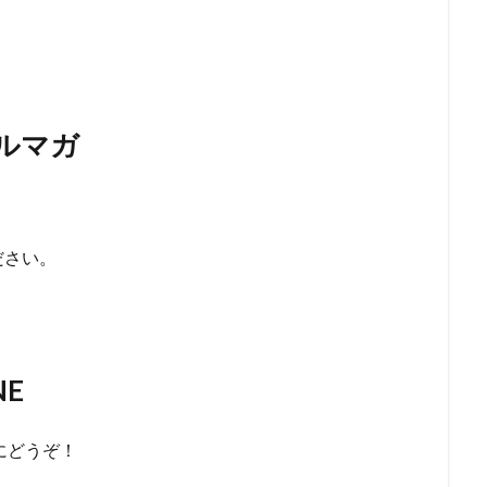
メルマガ
ださい。
）
NE
にどうぞ！