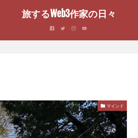
旅するWeb3作家の日々
マインド