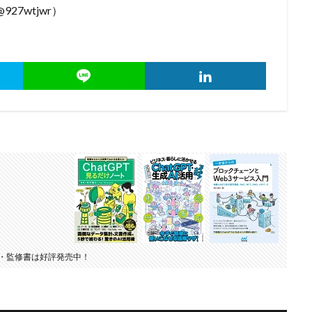
927wtjwr）
・監修書は好評発売中！