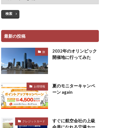
検索
最新の投稿
2032年のオリンピック
旅
開催地に行ってみた
夏のモニターキャンペ
お得情報
ーン again
すぐに航空会社の上級
クレジットカード
会員になれる穴場カー