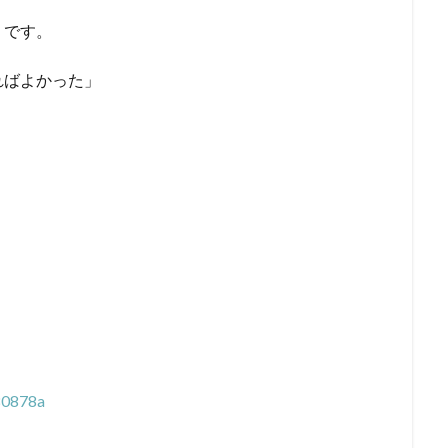
うです。
ればよかった」
80878a