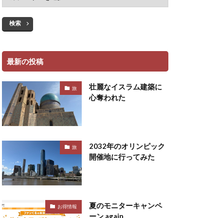
検索
最新の投稿
壮麗なイスラム建築に
旅
心奪われた
2032年のオリンピック
旅
開催地に行ってみた
夏のモニターキャンペ
お得情報
ーン again