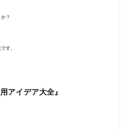
うか？
夫です。
I活用アイデア大全』
！