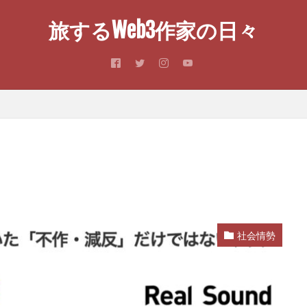
旅するWeb3作家の日々
社会情勢