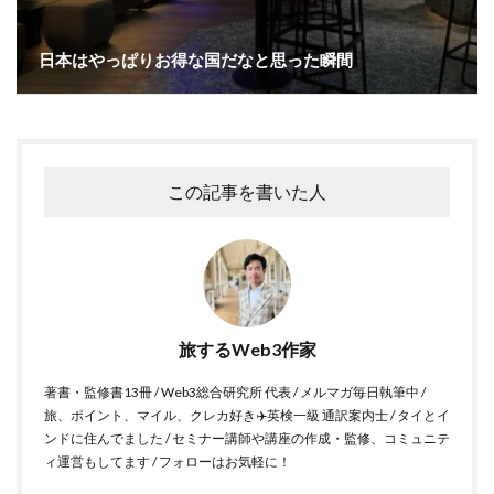
日本はやっぱりお得な国だなと思った瞬間
この記事を書いた人
旅するWeb3作家
著書・監修書13冊 / Web3総合研究所 代表 / メルマガ毎日執筆中 /
旅、ポイント、マイル、クレカ好き✈️英検一級 通訳案内士 / タイとイ
ンドに住んでました / セミナー講師や講座の作成・監修、コミュニテ
ィ運営もしてます / フォローはお気軽に！