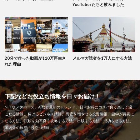
YouTuberたちと飲みました
20分で作った動画が110万再生さ
メルマガ読者を1万人にする方法
れた理由
下記などお役立ち情報を日々お届け！
NFTやメタバース、AIなど最新のトレンド、 日々お得にコスパ良く楽しく過
ごせる情報、 稼げるビジネス情報、 資産を増やせる投資情報、 語学が得意に
なる方法、 試験を効率良く攻略する方法、 出版する方法・成功させる方法、
国内外の旅行に役立つ情報