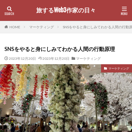
旅するWeb3作家の日々
カテゴリー
HOME
マーケティング
SNSをやると身にしみてわかる人間の行動
SNSをやると身にしみてわかる人間の行動原理
検索
2023年12月20日
2023年12月20日
マーケティング
マーケティング