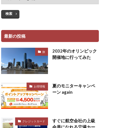
検索
最新の投稿
2032年のオリンピック
旅
開催地に行ってみた
夏のモニターキャンペ
お得情報
ーン again
すぐに航空会社の上級
クレジットカード
会員になれる穴場カー