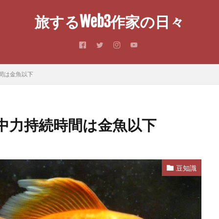
旅するWeb3作家の日々
間は金魚以下
中力持続時間は金魚以下
豆知識