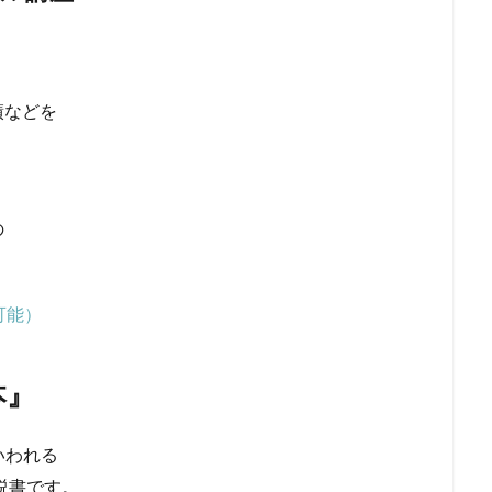
績などを
の
可能）
本』
いわれる
説書です。