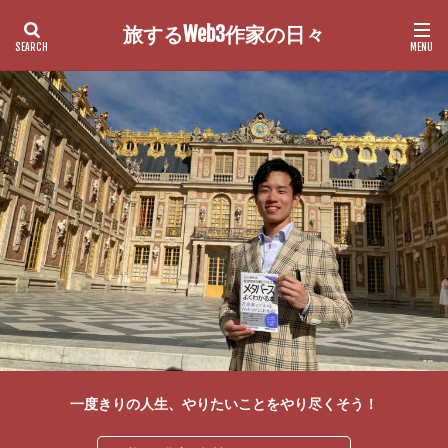
旅するWeb3作家の日々
カテゴリー
検索
一度きりの人生、やりたいことをやり尽くそう！