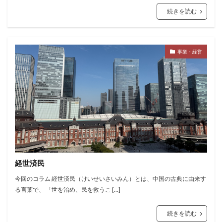
続きを読む
事業・経営
経世済民
今回のコラム 経世済民（けいせいさいみん）とは、中国の古典に由来す
る言葉で、 「世を治め、民を救うこ […]
続きを読む