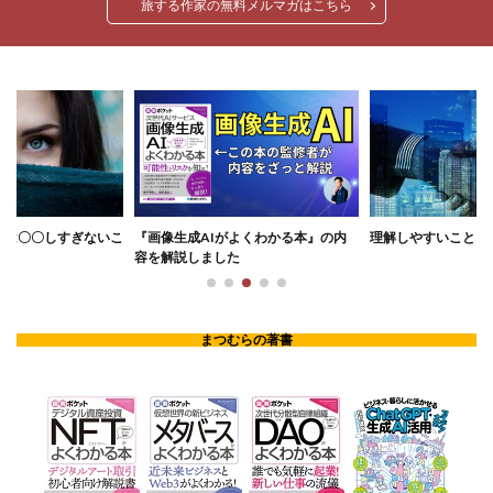
旅する作家の無料メルマガはこちら
AIがよくわかる本』の内
理解しやすいこと・理解しづらいこと
自律神経が乱
ました
まつむらの著書