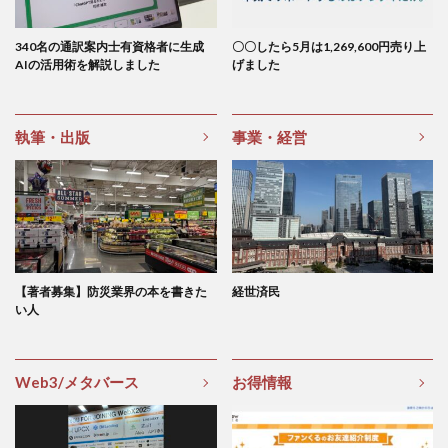
340名の通訳案内士有資格者に生成
〇〇したら5月は1,269,600円売り上
AIの活用術を解説しました
げました
執筆・出版
事業・経営
【著者募集】防災業界の本を書きた
経世済民
い人
Web3/メタバース
お得情報