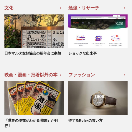
文化
勉強・リサーチ
日本マルタ友好協会の新年会に参加
ショックな出来事
映画・漫画・拙著以外の本
ファッション
『世界の現在がわかる 韓国』が刊
得するRolexの買い方
行！