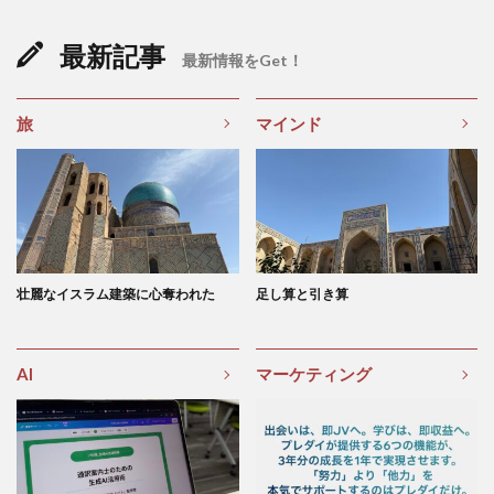
最新記事
最新情報をGet！
旅
マインド
壮麗なイスラム建築に心奪われた
足し算と引き算
AI
マーケティング