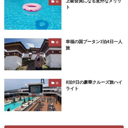
上級会員になる意外なメリッ
旅
ト
幸福の国ブータン3泊4日一人
旅
旅
8泊9日の豪華クルーズ旅ハイ
旅
ライト