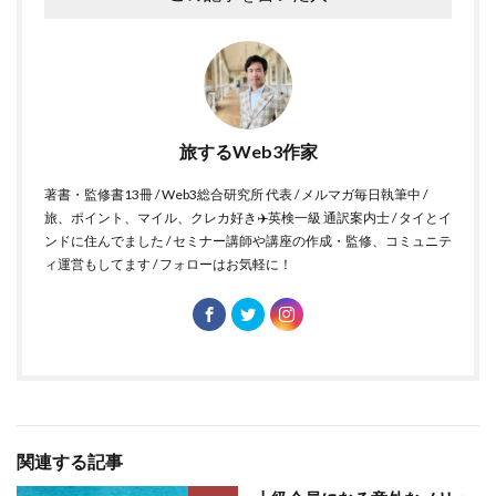
旅するWeb3作家
著書・監修書13冊 / Web3総合研究所 代表 / メルマガ毎日執筆中 /
旅、ポイント、マイル、クレカ好き✈️英検一級 通訳案内士 / タイとイ
ンドに住んでました / セミナー講師や講座の作成・監修、コミュニテ
ィ運営もしてます / フォローはお気軽に！
関連する記事