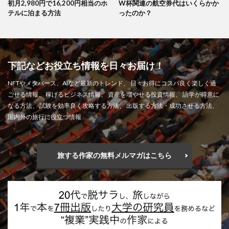
初月2,980円で16,200円相当のホ
W杯関連の航空券代はいくらかか
テルに泊まる方法
ったのか？
下記などお役立ち情報を日々お届け！
NFTやメタバース、AIなど最新のトレンド、 日々お得にコスパ良く楽しく過
ごせる情報、 稼げるビジネス情報、 資産を増やせる投資情報、 語学が得意に
なる方法、 試験を効率良く攻略する方法、 出版する方法・成功させる方法、
国内外の旅行に役立つ情報
旅する作家の無料メルマガはこちら