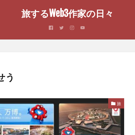
旅するWeb3作家の日々
せう
旅