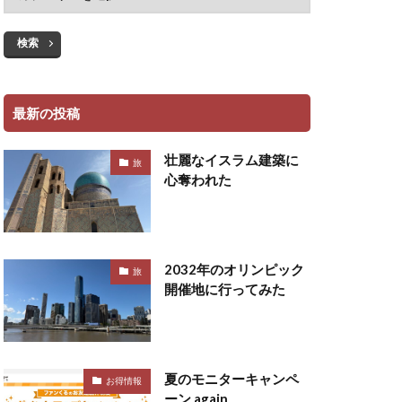
検索
最新の投稿
壮麗なイスラム建築に
旅
心奪われた
2032年のオリンピック
旅
開催地に行ってみた
夏のモニターキャンペ
お得情報
ーン again