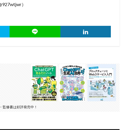
927wtjwr）
・監修書は好評発売中！