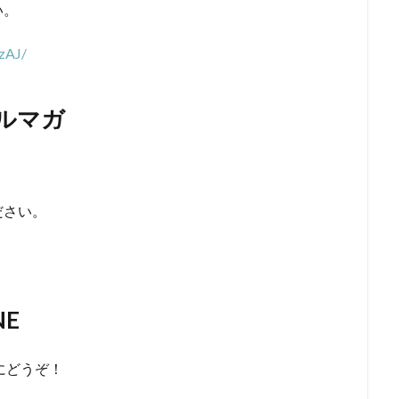
い。
zAJ/
メルマガ
ださい。
）
NE
にどうぞ！