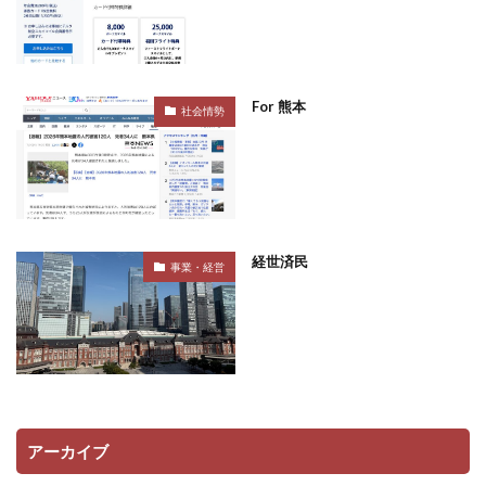
For 熊本
社会情勢
経世済民
事業・経営
アーカイブ