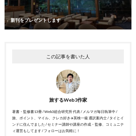
新刊をプレゼントします
この記事を書いた人
旅するWeb3作家
著書・監修書13冊 / Web3総合研究所 代表 / メルマガ毎日執筆中 /
旅、ポイント、マイル、クレカ好き✈️英検一級 通訳案内士 / タイとイ
ンドに住んでました / セミナー講師や講座の作成・監修、コミュニテ
ィ運営もしてます / フォローはお気軽に！