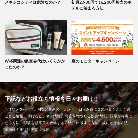
メキシコシティは危険なのか？
初月2,980円で16,200円相当のホ
テルに泊まる方法
W杯関連の航空券代はいくらかか
夏のモニターキャンペーン
ったのか？
下記などお役立ち情報を日々お届け！
NFTやメタバース、AIなど最新のトレンド、 日々お得にコスパ良く楽しく過
ごせる情報、 稼げるビジネス情報、 資産を増やせる投資情報、 語学が得意に
なる方法、 試験を効率良く攻略する方法、 出版する方法・成功させる方法、
国内外の旅行に役立つ情報