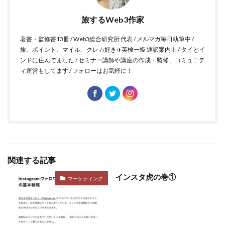
旅するWeb3作家
著書・監修書13冊 / Web3総合研究所 代表 / メルマガ毎日執筆中 /
旅、ポイント、マイル、クレカ好き✈️英検一級 通訳案内士 / タイとイ
ンドに住んでました / セミナー講師や講座の作成・監修、コミュニテ
ィ運営もしてます / フォローはお気軽に！
関連する記事
インスタ虎の巻①
マーケティング