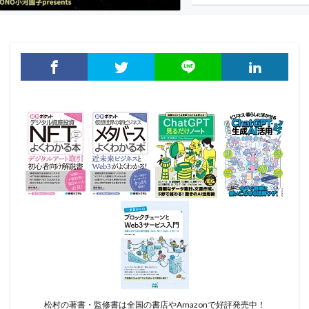
松村の著書・監修書は全国の書店やAmazonで好評発売中！