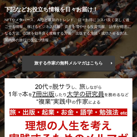
下記などお役立ち情報を日々お届け！
NFTやメタバース、AIなど最新のトレンド、 日々お得にコスパ良く楽しく過
ごせる情報、 稼げるビジネス情報、 資産を増やせる投資情報、 語学が得意に
なる方法、 試験を効率良く攻略する方法、 出版する方法・成功させる方法、
国内外の旅行に役立つ情報
旅する作家の無料メルマガはこちら