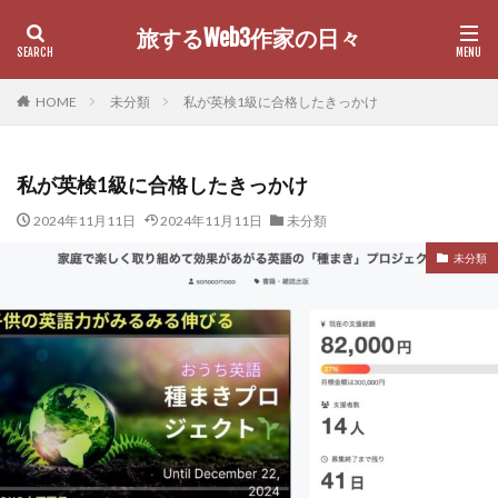
旅するWeb3作家の日々
カテゴリー
HOME
未分類
私が英検1級に合格したきっかけ
私が英検1級に合格したきっかけ
検索
2024年11月11日
2024年11月11日
未分類
未分類