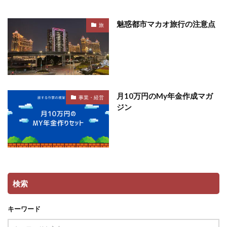
魅惑都市マカオ旅行の注意点
旅
月10万円のMy年金作成マガ
事業・経営
ジン
検索
キーワード