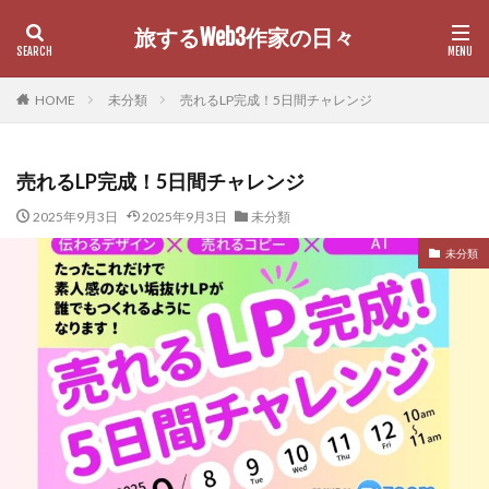
旅するWeb3作家の日々
カテゴリー
HOME
未分類
売れるLP完成！5日間チャレンジ
売れるLP完成！5日間チャレンジ
検索
2025年9月3日
2025年9月3日
未分類
未分類