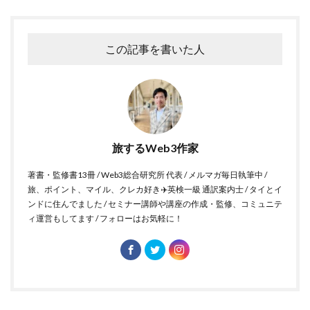
この記事を書いた人
旅するWeb3作家
著書・監修書13冊 / Web3総合研究所 代表 / メルマガ毎日執筆中 /
旅、ポイント、マイル、クレカ好き✈️英検一級 通訳案内士 / タイとイ
ンドに住んでました / セミナー講師や講座の作成・監修、コミュニテ
ィ運営もしてます / フォローはお気軽に！