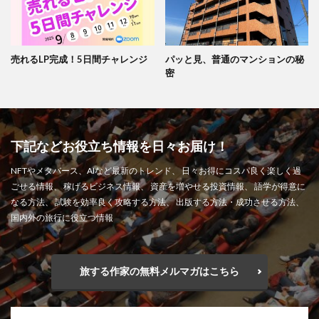
売れるLP完成！5日間チャレンジ
パッと見、普通のマンションの秘
密
下記などお役立ち情報を日々お届け！
NFTやメタバース、AIなど最新のトレンド、 日々お得にコスパ良く楽しく過
ごせる情報、 稼げるビジネス情報、 資産を増やせる投資情報、 語学が得意に
なる方法、 試験を効率良く攻略する方法、 出版する方法・成功させる方法、
国内外の旅行に役立つ情報
旅する作家の無料メルマガはこちら