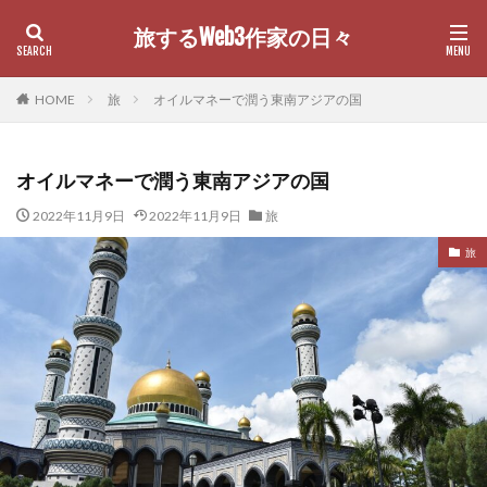
旅するWeb3作家の日々
カテゴリー
HOME
旅
オイルマネーで潤う東南アジアの国
オイルマネーで潤う東南アジアの国
検索
2022年11月9日
2022年11月9日
旅
旅