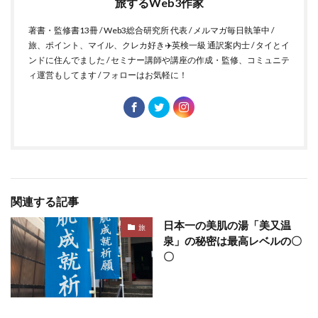
旅するWeb3作家
著書・監修書13冊 / Web3総合研究所 代表 / メルマガ毎日執筆中 /
旅、ポイント、マイル、クレカ好き✈️英検一級 通訳案内士 / タイとイ
ンドに住んでました / セミナー講師や講座の作成・監修、コミュニテ
ィ運営もしてます / フォローはお気軽に！
関連する記事
日本一の美肌の湯「美又温
旅
泉」の秘密は最高レベルの〇
〇