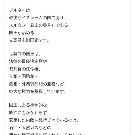
ブルネイは
敬虔なイスラームの国であり、
スルタン（君主の称号）である
国王が治める
立憲君主制国家です。
世襲制の国王は、
法律の最終決定権や
裁判官の任命権、
首相・国防相・
蔵相・外務貿易相の兼務など、
絶大な権力を掌握しています。
国王による専制的な
統治にもかかわらず
安定した内政を維持できているのは、
石油・天然ガスなどの
豊かな地下資源に恵まれているからです。