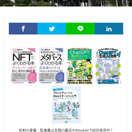
松村の著書・監修書は全国の書店やAmazonで好評発売中！