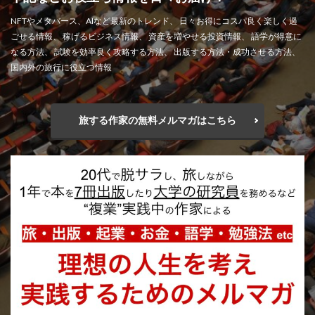
NFTやメタバース、AIなど最新のトレンド、 日々お得にコスパ良く楽しく過
ごせる情報、 稼げるビジネス情報、 資産を増やせる投資情報、 語学が得意に
なる方法、 試験を効率良く攻略する方法、 出版する方法・成功させる方法、
国内外の旅行に役立つ情報
旅する作家の無料メルマガはこちら