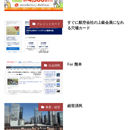
すぐに航空会社の上級会員になれ
クレジットカード
る穴場カード
For 熊本
社会情勢
経世済民
事業・経営