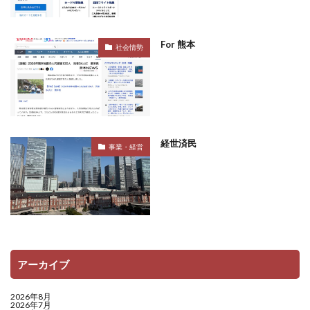
For 熊本
社会情勢
経世済民
事業・経営
アーカイブ
2026年8月
2026年7月