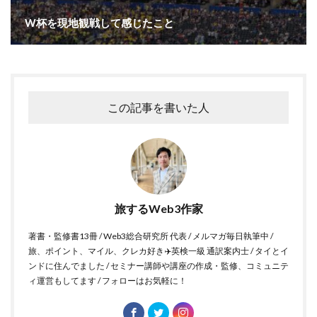
W杯を現地観戦して感じたこと
この記事を書いた人
旅するWeb3作家
著書・監修書13冊 / Web3総合研究所 代表 / メルマガ毎日執筆中 /
旅、ポイント、マイル、クレカ好き✈️英検一級 通訳案内士 / タイとイ
ンドに住んでました / セミナー講師や講座の作成・監修、コミュニテ
ィ運営もしてます / フォローはお気軽に！