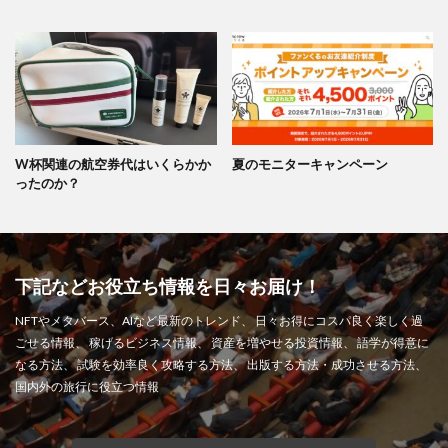
W杯関連の航空券代はいくらかか
夏のモニターキャンペーン
ったのか？
下記などお役立ち情報を日々お届け！
NFTやメタバース、AIなど最新のトレンド、 日々お得にコスパ良く楽しく過
ごせる情報、 稼げるビジネス情報、 資産を増やせる投資情報、 語学が得意に
なる方法、 試験を効率良く攻略する方法、 出版する方法・成功させる方法、
国内外の旅行に役立つ情報