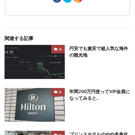
関連する記事
円安でも激安で超人気な海外
旅
の観光地
年間200万円使ってVIP会員に
旅
なってみると..
プリンスホテルのやや多角化
旅