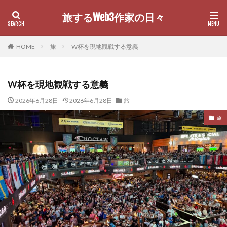
旅するWeb3作家の日々
カテゴリー
HOME
旅
W杯を現地観戦する意義
W杯を現地観戦する意義
検索
2026年6月28日
2026年6月28日
旅
旅