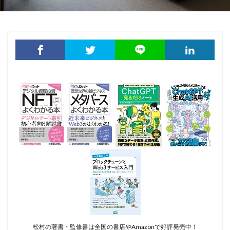
松村の著書・監修書は全国の書店やAmazonで好評発売中！