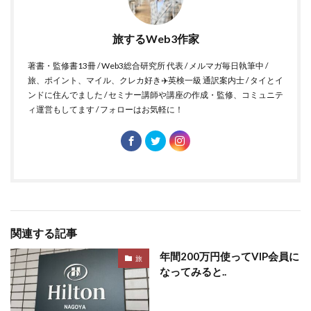
旅するWeb3作家
著書・監修書13冊 / Web3総合研究所 代表 / メルマガ毎日執筆中 /
旅、ポイント、マイル、クレカ好き✈️英検一級 通訳案内士 / タイとイ
ンドに住んでました / セミナー講師や講座の作成・監修、コミュニテ
ィ運営もしてます / フォローはお気軽に！
関連する記事
年間200万円使ってVIP会員に
旅
なってみると..