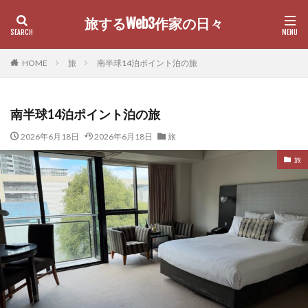
旅するWeb3作家の日々
カテゴリー
HOME
旅
南半球14泊ポイント泊の旅
南半球14泊ポイント泊の旅
検索
2026年6月18日
2026年6月18日
旅
旅