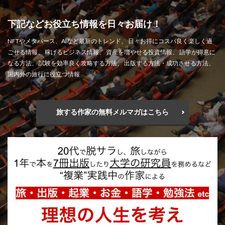
下記などお役立ち情報を日々お届け！
NFTやメタバース、AIなど最新のトレンド、 日々お得にコスパ良く楽しく過
ごせる情報、 稼げるビジネス情報、 資産を増やせる投資情報、 語学が得意に
なる方法、 試験を効率良く攻略する方法、 出版する方法・成功させる方法、
国内外の旅行に役立つ情報
旅する作家の無料メルマガはこちら