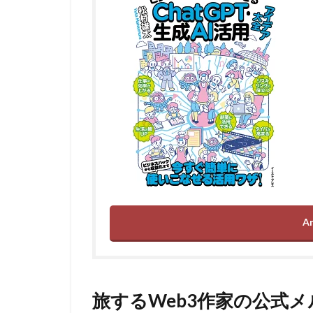
A
旅するWeb3作家の公式