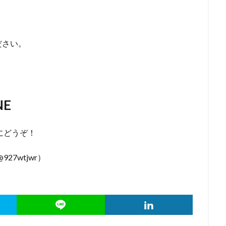
ださい。
）
NE
にどうぞ！
927wtjwr）