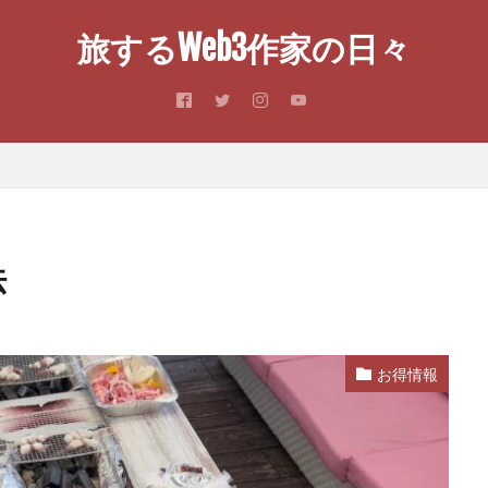
旅するWeb3作家の日々
法
お得情報