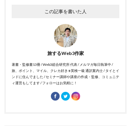
この記事を書いた人
旅するWeb3作家
著書・監修書13冊 / Web3総合研究所 代表 / メルマガ毎日執筆中 /
旅、ポイント、マイル、クレカ好き✈️英検一級 通訳案内士 / タイとイ
ンドに住んでました / セミナー講師や講座の作成・監修、コミュニテ
ィ運営もしてます / フォローはお気軽に！