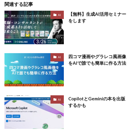
関連する記事
【無料】生成AI活用セミナー
AI
をします
四コマ漫画やグラレコ風画像
AI
をAIで誰でも簡単に作る方法
CopilotとGeminiの本を出版
AI
するかも