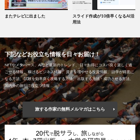
またテレビに出ました
スライド作成が10倍早くなるAI活
用法
下記などお役立ち情報を日々お届け！
NFTやメタバース、AIなど最新のトレンド、 日々お得にコスパ良く楽しく過
ごせる情報、 稼げるビジネス情報、 資産を増やせる投資情報、 語学が得意に
なる方法、 試験を効率良く攻略する方法、 出版する方法・成功させる方法、
国内外の旅行に役立つ情報
旅する作家の無料メルマガはこちら