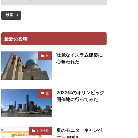
検索
最新の投稿
壮麗なイスラム建築に
旅
心奪われた
2032年のオリンピック
旅
開催地に行ってみた
夏のモニターキャンペ
お得情報
ーン again