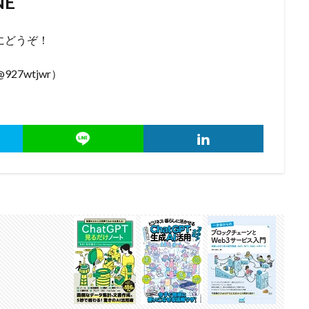
NE
にどうぞ！
927wtjwr）