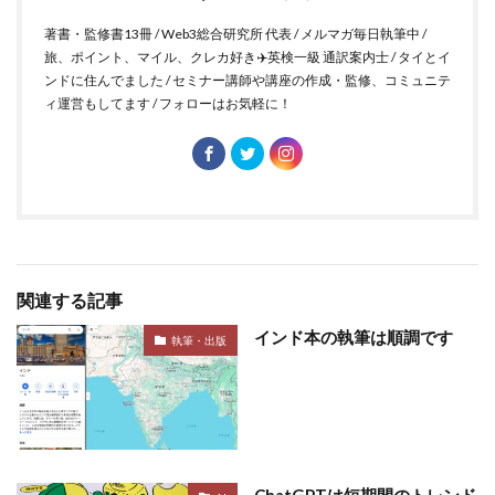
著書・監修書13冊 / Web3総合研究所 代表 / メルマガ毎日執筆中 /
旅、ポイント、マイル、クレカ好き✈️英検一級 通訳案内士 / タイとイ
ンドに住んでました / セミナー講師や講座の作成・監修、コミュニテ
ィ運営もしてます / フォローはお気軽に！
関連する記事
インド本の執筆は順調です
執筆・出版
ChatGPTは短期間のトレンド