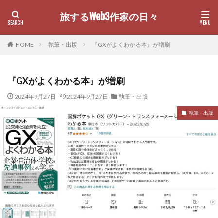
旅するWeb3作家の日々
カテゴリー
HOME
執筆・出版
『GXがよくわかる本』が増刷
『GXがよくわかる本』が増刷
検索
2024年9月27日
2024年9月27日
執筆・出版
執筆・出版