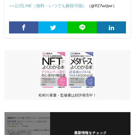
>>公式LINE（無料・いつでも解除可能）
（@927wtjwr）
松村の著書・監修書は好評発売中！
最新情報をチェック