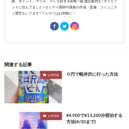
旅、ポイント、マイル、クレカ好き✈️英検一級 通訳案内士 / タイとイ
ンドに住んでました / セミナー講師や講座の作成・監修、コミュニテ
ィ運営もしてます / フォローはお気軽に！
関連する記事
０円で軽井沢に行った方法
お得情報
¥4,900で¥13,200分宿泊する
お得情報
方法(4/30まで)