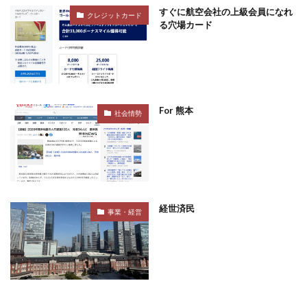
すぐに航空会社の上級会員になれ
クレジットカード
る穴場カード
For 熊本
社会情勢
経世済民
事業・経営