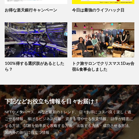
お得な楽天銀行キャンペーン
今日は最強のライフハック日
100%得する選択肢があるとした
トク旅サロンでクリスマス1Day合
ら？
宿&食事会しました
下記などお役立ち情報を日々お届け！
NFTやメタバース、AIなど最新のトレンド、 日々お得にコスパ良く楽しく過
ごせる情報、 稼げるビジネス情報、 資産を増やせる投資情報、 語学が得意に
なる方法、 試験を効率良く攻略する方法、 出版する方法・成功させる方法、
国内外の旅行に役立つ情報