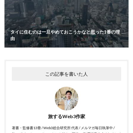
タイに住むのは一旦やめておこうかなと思った1番の理
由
この記事を書いた人
旅するWeb3作家
著書・監修書13冊 / Web3総合研究所 代表 / メルマガ毎日執筆中 /