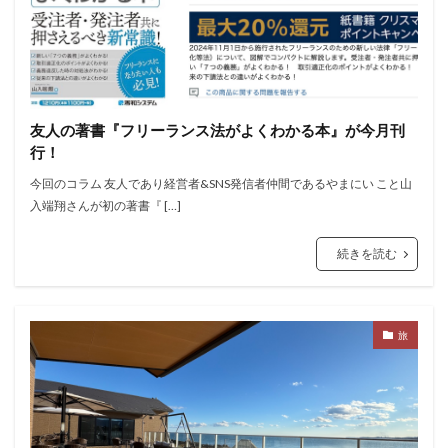
友人の著書『フリーランス法がよくわかる本』が今月刊
行！
今回のコラム 友人であり経営者&SNS発信者仲間であるやまにい こと山
入端翔さんが初の著書『 […]
続きを読む
旅