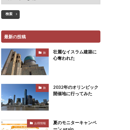
検索
最新の投稿
壮麗なイスラム建築に
旅
心奪われた
2032年のオリンピック
旅
開催地に行ってみた
夏のモニターキャンペ
お得情報
ーン again