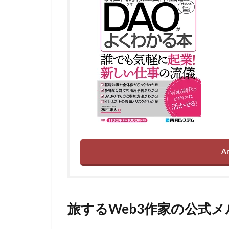
A
旅するWeb3作家の公式