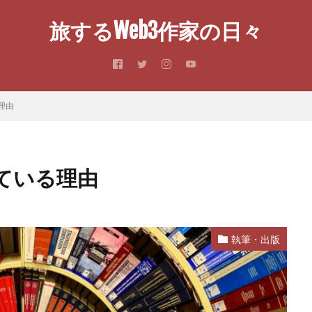
旅するWeb3作家の日々
理由
ている理由
執筆・出版