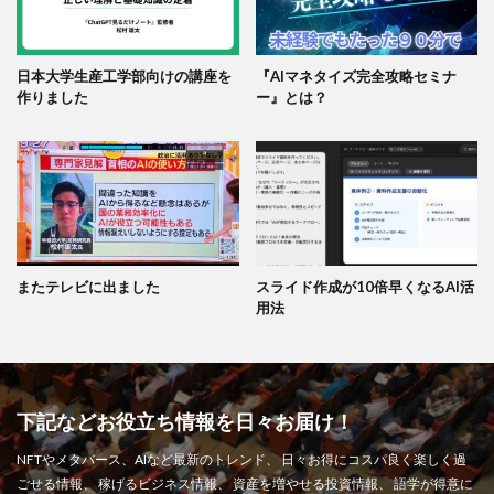
日本大学生産工学部向けの講座を
『AIマネタイズ完全攻略セミナ
作りました
ー』とは？
またテレビに出ました
スライド作成が10倍早くなるAI活
用法
下記などお役立ち情報を日々お届け！
NFTやメタバース、AIなど最新のトレンド、 日々お得にコスパ良く楽しく過
ごせる情報、 稼げるビジネス情報、 資産を増やせる投資情報、 語学が得意に