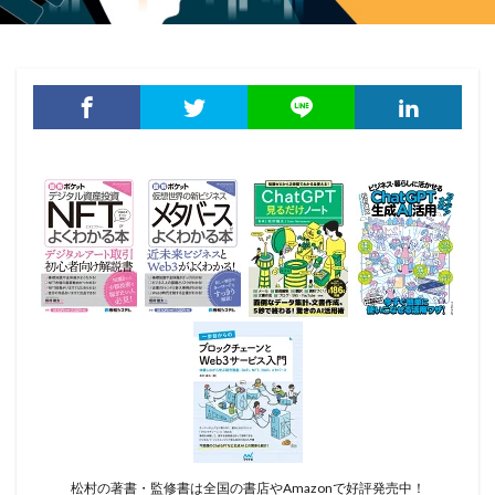
松村の著書・監修書は全国の書店やAmazonで好評発売中！