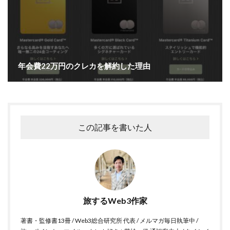
年会費22万円のクレカを解約した理由
この記事を書いた人
旅するWeb3作家
著書・監修書13冊 / Web3総合研究所 代表 / メルマガ毎日執筆中 /