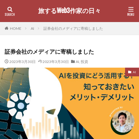
旅するWeb3作家の日々
カテゴリー
HOME
AI
証券会社のメディアに寄稿しました
証券会社のメディアに寄稿しました
検索
2023年3月30日
2023年3月30日
AI
,
投資
AI