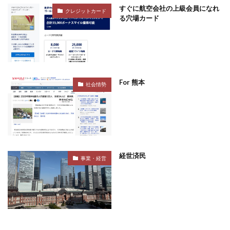
すぐに航空会社の上級会員になれ
クレジットカード
る穴場カード
For 熊本
社会情勢
経世済民
事業・経営