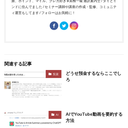
旅、ポイント、マイル、クレカ好き✈️英検一級 通訳案内士 / タイとイ
ンドに住んでました / セミナー講師や講座の作成・監修、コミュニテ
ィ運営もしてます / フォローはお気軽に！
関連する記事
どうせ預金するならここでし
投資
ろ
AIでYouTube動画を要約する
AI
方法