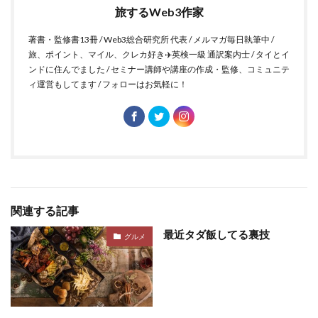
旅するWeb3作家
著書・監修書13冊 / Web3総合研究所 代表 / メルマガ毎日執筆中 /
旅、ポイント、マイル、クレカ好き✈️英検一級 通訳案内士 / タイとイ
ンドに住んでました / セミナー講師や講座の作成・監修、コミュニテ
ィ運営もしてます / フォローはお気軽に！
関連する記事
最近タダ飯してる裏技
グルメ