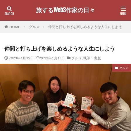
旅するWeb3作家の日々
カテゴリー
HOME
グルメ
仲間と打ち上げを楽しめるような人生にしよう
仲間と打ち上げを楽しめるような人生にしよう
検索
2023年1月15日
2023年1月15日
グルメ
,
執筆・出版
グルメ